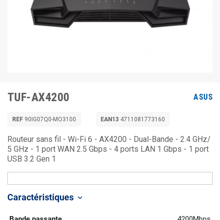
TUF-AX4200
ASUS
REF
90IG07Q0-MO3100
EAN13
4711081773160
Routeur sans fil - Wi-Fi 6 - AX4200 - Dual-Bande - 2.4 GHz/
5 GHz - 1 port WAN 2.5 Gbps - 4 ports LAN 1 Gbps - 1 port
USB 3.2 Gen 1
Caractéristiques
keyboard_arrow_down
Bande passante
4200Mbps