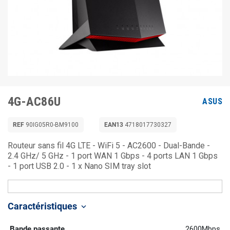
4G-AC86U
ASUS
REF
90IG05R0-BM9100
EAN13
4718017730327
Routeur sans fil 4G LTE - WiFi 5 - AC2600 - Dual-Bande -
2.4 GHz/ 5 GHz - 1 port WAN 1 Gbps - 4 ports LAN 1 Gbps
- 1 port USB 2.0 - 1 x Nano SIM tray slot
Caractéristiques
keyboard_arrow_down
Bande passante
2600Mbps