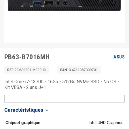
PB63-B7016MH
ASUS
REF
90MS02R1-M000H0
EAN13
4711387339701
Intel Core i7-13700 - 16Go - 512Go NVMe SSD - No OS -
Kit VESA - 2 ans J+1
Caractéristiques
keyboard_arrow_down
Chipset graphique
Intel UHD Graphics