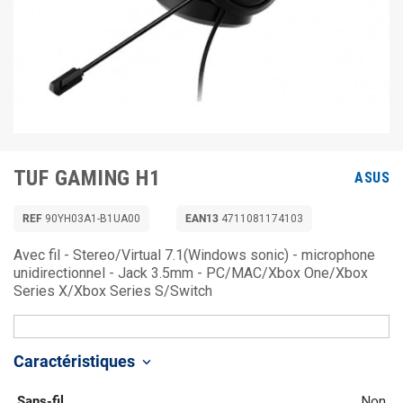
TUF GAMING H1
ASUS
REF
90YH03A1-B1UA00
EAN13
4711081174103
Avec fil - Stereo/Virtual 7.1(Windows sonic) - microphone
unidirectionnel - Jack 3.5mm - PC/MAC/Xbox One/Xbox
Series X/Xbox Series S/Switch
Caractéristiques
keyboard_arrow_down
Sans-fil
Non