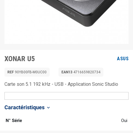
XONAR U5
ASUS
REF
90YB00FB-M0UC00
EAN13
4716659820734
Carte son 5.1 192 kHz - USB - Application Sonic Studio
Caractéristiques
keyboard_arrow_down
N° Série
Oui