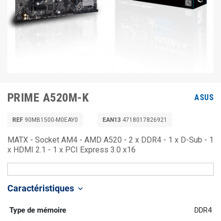
PRIME A520M-K
ASUS
REF
90MB1500-M0EAY0
EAN13
4718017826921
MATX - Socket AM4 - AMD A520 - 2 x DDR4 - 1 x D-Sub - 1
x HDMI 2.1 - 1 x PCI Express 3.0 x16
Caractéristiques
keyboard_arrow_down
Type de mémoire
DDR4