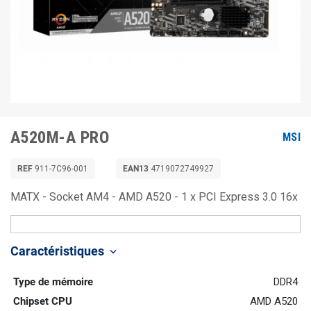
A520M-A PRO
MSI
REF
911-7C96-001
EAN13
4719072749927
MATX - Socket AM4 - AMD A520 - 1 x PCI Express 3.0 16x
Caractéristiques
keyboard_arrow_down
Type de mémoire
DDR4
Chipset CPU
AMD A520