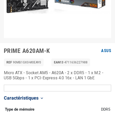
PRIME A620AM-K
ASUS
REF
90MB1GX0-M0EAY0
EAN13
4711636227988
Micro ATX - Socket AM5 - A620A - 2 x DDR5 - 1 x M.2 -
USB 5Gbps - 1 x PCI-Express 4.0 16x - LAN 1 GbE
Caractéristiques
keyboard_arrow_down
Type de mémoire
DDR5