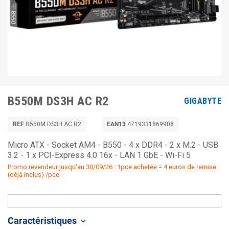
B550M DS3H AC R2
GIGABYTE
REF
B550M DS3H AC R2
EAN13
4719331869908
Micro ATX - Socket AM4 - B550 - 4 x DDR4 - 2 x M.2 - USB
3.2 - 1 x PCI-Express 4.0 16x - LAN 1 GbE - Wi-Fi 5
Promo revendeur jusqu'au 30/09/26 : 1pce achetée = 4 euros de remise
(déjà inclus) /pce
Caractéristiques
keyboard_arrow_down