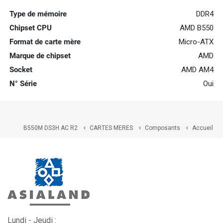
Type de mémoire
DDR4
Chipset CPU
AMD B550
Format de carte mère
Micro-ATX
Marque de chipset
AMD
Socket
AMD AM4
N° Série
Oui
B550M DS3H AC R2
CARTES MERES
Composants
Accueil



Lundi - Jeudi :