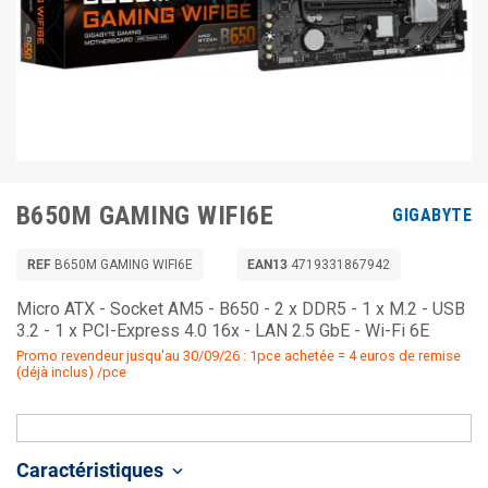
B650M GAMING WIFI6E
GIGABYTE
REF
B650M GAMING WIFI6E
EAN13
4719331867942
Micro ATX - Socket AM5 - B650 - 2 x DDR5 - 1 x M.2 - USB
3.2 - 1 x PCI-Express 4.0 16x - LAN 2.5 GbE - Wi-Fi 6E
Promo revendeur jusqu'au 30/09/26 : 1pce achetée = 4 euros de remise
(déjà inclus) /pce
Caractéristiques
keyboard_arrow_down