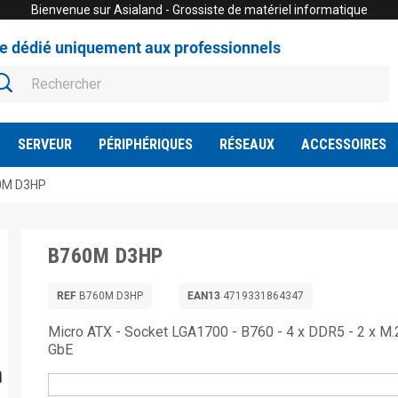
Bienvenue sur Asialand - Grossiste de matériel informatique
te dédié uniquement aux professionnels
SERVEUR
PÉRIPHÉRIQUES
RÉSEAUX
ACCESSOIRES
0M D3HP
B760M D3HP
REF
B760M D3HP
EAN13
4719331864347
Micro ATX - Socket LGA1700 - B760 - 4 x DDR5 - 2 x M.2
GbE