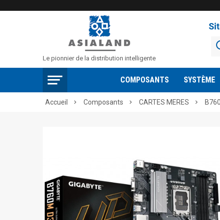
Si
Le pionnier de la distribution intelligente
COMPOSANTS
SYSTÈME
Accueil
Composants
CARTES MERES
B76


