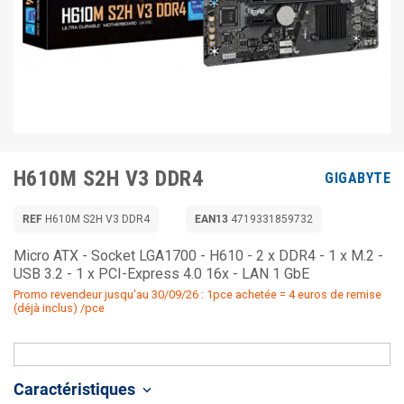
H610M S2H V3 DDR4
GIGABYTE
REF
H610M S2H V3 DDR4
EAN13
4719331859732
Micro ATX - Socket LGA1700 - H610 - 2 x DDR4 - 1 x M.2 -
USB 3.2 - 1 x PCI-Express 4.0 16x - LAN 1 GbE
Promo revendeur jusqu'au 30/09/26 : 1pce achetée = 4 euros de remise
(déjà inclus) /pce
Caractéristiques
keyboard_arrow_down