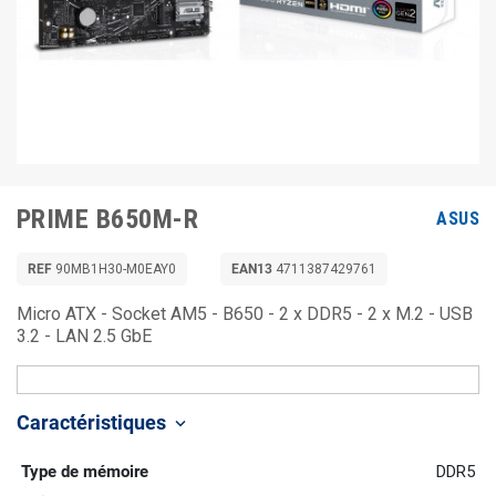
PRIME B650M-R
ASUS
REF
90MB1H30-M0EAY0
EAN13
4711387429761
Micro ATX - Socket AM5 - B650 - 2 x DDR5 - 2 x M.2 - USB
3.2 - LAN 2.5 GbE
Caractéristiques
keyboard_arrow_down
Type de mémoire
DDR5