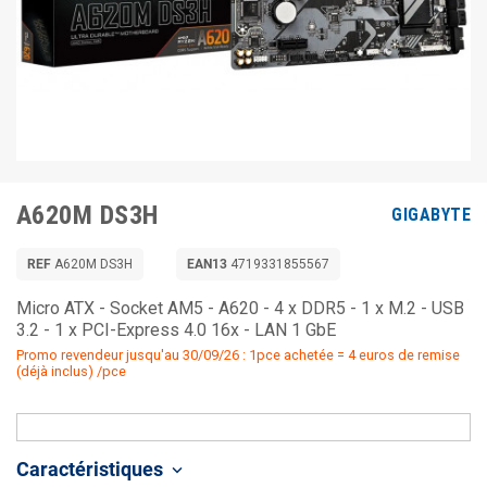
A620M DS3H
GIGABYTE
REF
A620M DS3H
EAN13
4719331855567
Micro ATX - Socket AM5 - A620 - 4 x DDR5 - 1 x M.2 - USB
3.2 - 1 x PCI-Express 4.0 16x - LAN 1 GbE
Promo revendeur jusqu'au 30/09/26 : 1pce achetée = 4 euros de remise
(déjà inclus) /pce
Caractéristiques
keyboard_arrow_down