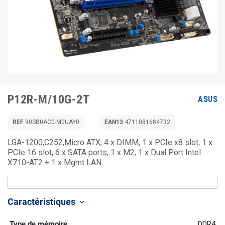
P12R-M/10G-2T
ASUS
REF
90SB0AC0-M0UAY0
EAN13
4711081684732
LGA-1200,C252,Micro ATX, 4 x DIMM, 1 x PCIe x8 slot, 1 x
PCIe 16 slot, 6 x SATA ports, 1 x M2, 1 x Dual Port Intel
X710-AT2 + 1 x Mgmt LAN
Caractéristiques
keyboard_arrow_down
Type de mémoire
DDR4