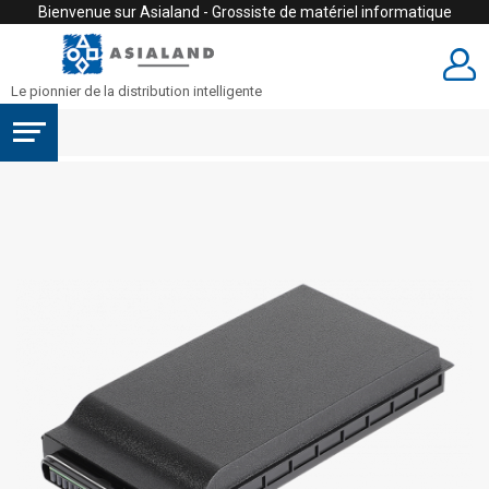
Bienvenue sur Asialand - Grossiste de matériel informatique
Le pionnier de la distribution intelligente