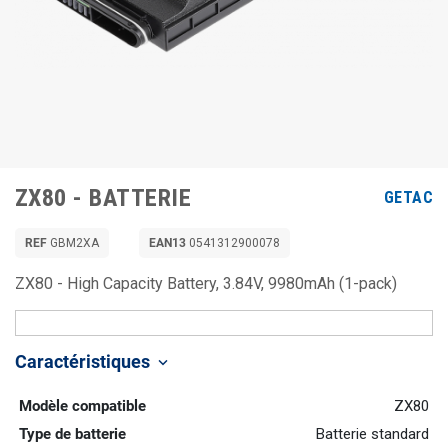
ZX80 - BATTERIE
GETAC
REF
GBM2XA
EAN13
0541312900078
ZX80 - High Capacity Battery, 3.84V, 9980mAh (1-pack)
Caractéristiques
keyboard_arrow_down
Modèle compatible
ZX80
Type de batterie
Batterie standard