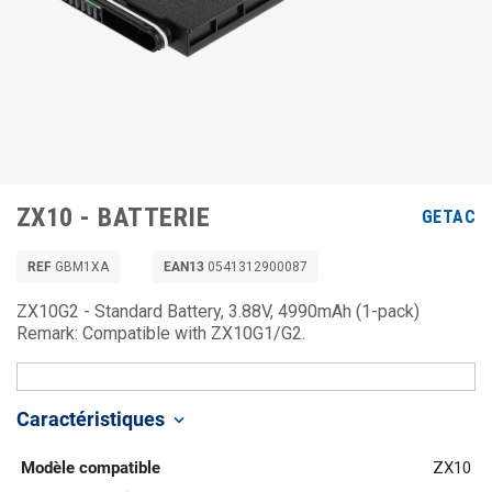
ZX10 - BATTERIE
GETAC
REF
GBM1XA
EAN13
0541312900087
ZX10G2 - Standard Battery, 3.88V, 4990mAh (1-pack)
Remark: Compatible with ZX10G1/G2.
Caractéristiques
keyboard_arrow_down
Modèle compatible
ZX10