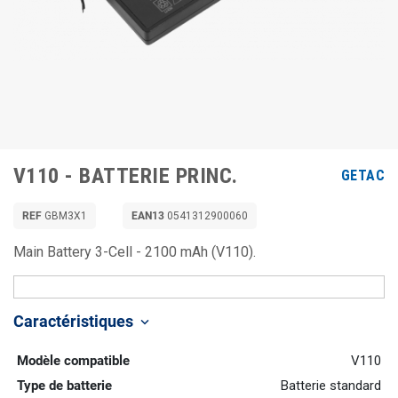
V110 - BATTERIE PRINC.
GETAC
REF
GBM3X1
EAN13
0541312900060
Main Battery 3-Cell - 2100 mAh (V110).
Caractéristiques
keyboard_arrow_down
Modèle compatible
V110
Type de batterie
Batterie standard