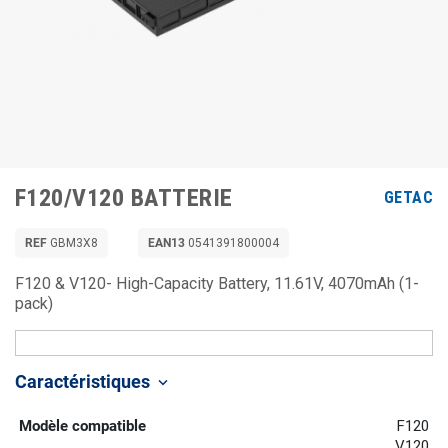
F120/V120 BATTERIE
GETAC
REF
GBM3X8
EAN13
0541391800004
F120 & V120- High-Capacity Battery, 11.61V, 4070mAh (1-
pack)
Caractéristiques
keyboard_arrow_down
Modèle compatible
F120
V120