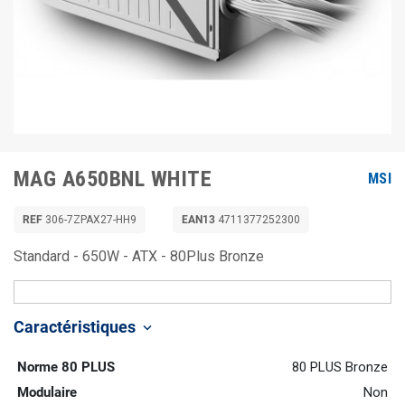
MAG A650BNL WHITE
MSI
REF
306-7ZPAX27-HH9
EAN13
4711377252300
Standard - 650W - ATX - 80Plus Bronze
Caractéristiques
keyboard_arrow_down
Norme 80 PLUS
80 PLUS Bronze
Modulaire
Non