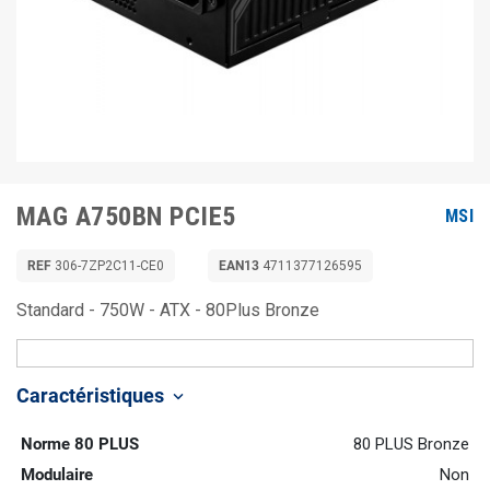
MAG A750BN PCIE5
MSI
REF
306-7ZP2C11-CE0
EAN13
4711377126595
Standard - 750W - ATX - 80Plus Bronze
Caractéristiques
keyboard_arrow_down
Norme 80 PLUS
80 PLUS Bronze
Modulaire
Non