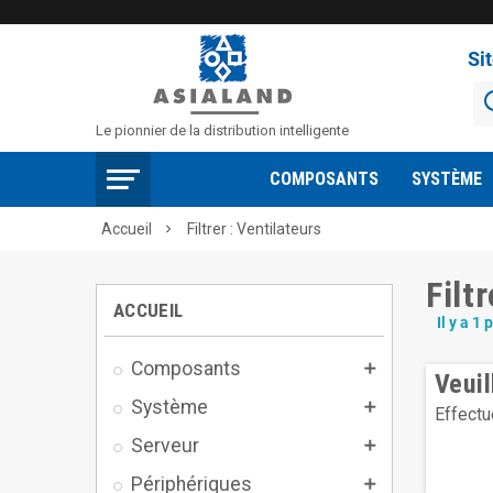
Si
Le pionnier de la distribution intelligente
COMPOSANTS
SYSTÈME
Accueil
Filtrer : Ventilateurs

Filt
ACCUEIL
Il y a 1 
Composants

Veui
Système

Effectu
Serveur

Périphériques
