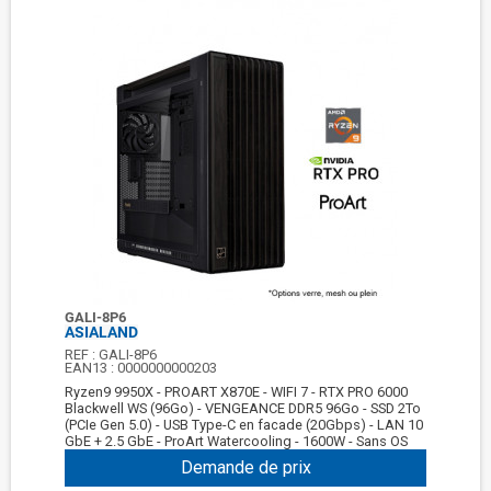
GALI-8P6
ASIALAND
REF :
GALI-8P6
EAN13 :
0000000000203
Ryzen9 9950X - PROART X870E - WIFI 7 - RTX PRO 6000
Blackwell WS (96Go) - VENGEANCE DDR5 96Go - SSD 2To
(PCIe Gen 5.0) - USB Type-C en facade (20Gbps) - LAN 10
GbE + 2.5 GbE - ProArt Watercooling - 1600W - Sans OS
Demande de prix