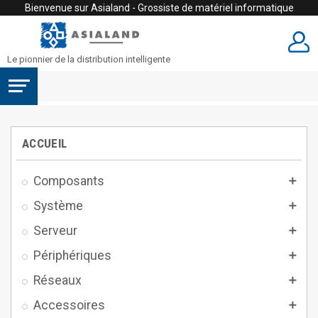
Bienvenue sur Asialand - Grossiste de matériel informatique
Le pionnier de la distribution intelligente
ACCUEIL
Composants

Système

Serveur

Périphériques

Réseaux

Accessoires
